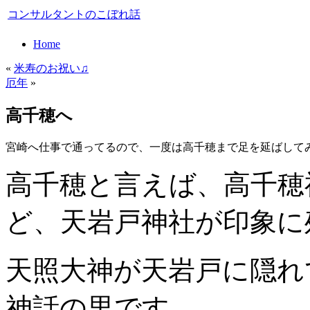
コンサルタントのこぼれ話
Home
«
米寿のお祝い♫
厄年
»
高千穂へ
宮崎へ仕事で通ってるので、一度は高千穂まで足を延ばして
高千穂と言えば、高千穂
ど、天岩戸神社が印象に
天照大神が天岩戸に隠れ
神話の里です。