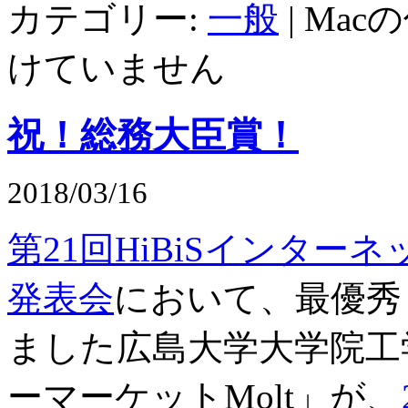
カテゴリー:
一般
|
Mac
けていません
祝！総務大臣賞！
2018/03/16
第21回HiBiSインター
発表会
において、最優秀
ました広島大学大学院工
ーマーケットMolt」が、