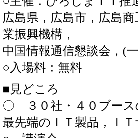
○主催：ひろしまＩＴ推
広島県，広島市，広島商
業振興機構，
中国情報通信懇談会，(
○入場料：無料
■見どころ
〇 ３０社・４０ブース
最先端のＩＴ製品，ＩＴ