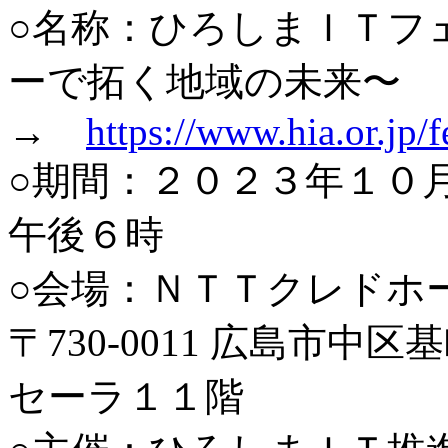
○名称：ひろしまＩＴフ
ーで拓く地域の未来〜
→
https://www.hia.or.jp/f
○期間：２０２３年１０
午後６時
○会場：ＮＴＴクレドホ
〒730-0011 広島市
セーラ１１階