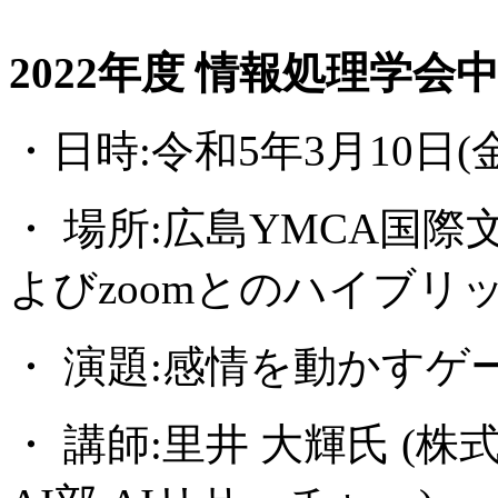
2022
年度 情報処理学会
・日時:令和5年3月10日(金曜日
・ 場所:広島YMCA国
よびzoomとのハイブリ
・ 演題:感情を動かすゲ
・ 講師:里井 大輝氏 