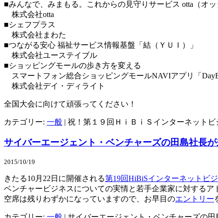
■みんなで、みまもる。これからの見守りサービス otta（オ
株式会社otta
■シェフプラス
株式会社まわた
■つながる安心 福祉サービス情報基盤「結（ＹＵＩ）」
株式会社ユーステイブル
■ショッピングモールの歩き方を変える
スマートフォン総合ショッピングモールNAVIアプリ「DayEa
株式会社デイ・ディライト
全国大会に向けて頑張ってください！
カテゴリー:
一般
|
祝！第１９回ＨｉＢｉＳインターネットビ
サイバーエージェント・ベンチャーズの田島社長が
2015/10/19
きたる10月22日に開催される
第19回HiBiSインターネット
ベンチャービジネスについての実情と若手企業家に対するア
空席は残りわずかになっていますので、お早目の
エントリー
カテゴリー:
一般
|
サイバーエージェント・ベンチャーズの田