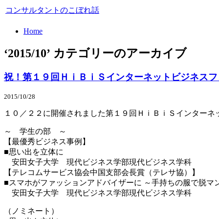
コンサルタントのこぼれ話
Home
‘2015/10’ カテゴリーのアーカイブ
祝！第１９回ＨｉＢｉＳインターネットビジネスフ
2015/10/28
１０／２２に開催されました第１９回ＨｉＢｉＳインターネ
～ 学生の部 ～
【最優秀ビジネス事例】
■思い出を立体に
安田女子大学 現代ビジネス学部現代ビジネス学科
【テレコムサービス協会中国支部会長賞（テレサ協）】
■スマホがファッションアドバイザーに ～手持ちの服で脱マ
安田女子大学 現代ビジネス学部現代ビジネス学科
（ノミネート）