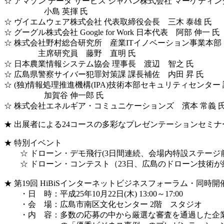
☆ アマゾン データ サービス ジャパン株式会社 マーケティ
小島 英揮 氏
☆ ヴイエムウェア株式会社 代表取締役会長 三木 泰雄 氏
☆ グーグル株式会社 Google for Work 日本代表 阿部 伸一 氏
☆ 株式会社野村総合研究所 産業ITイノベーション事業本部
主席研究員 藤野 直明 氏
☆ 日本農業情報システム協会 理事長 渡辺 智之 氏
☆ 広島県警察サイバー犯罪対策課 課長補佐 内田 昇 氏
☆ (独)情報処理推進機構(IPA)技術本部セキュリティセンター
加賀谷 伸一郎 氏
☆ 株式会社エネルギア・コミュニケーションズ 濱本 常義 
★ 出展者による24コースの多彩なプレゼンテーションセミナ
★ 特別イベント
☆ ドローン・デモ飛行(3日間連続、会場内特設ステージ前
☆ ドローン・コンテスト（23日、広島のドロー
★ 第19回 HiBiSインターネットビジネスフォーラム・同時開
・日 時：平成25年10月22日(木) 13:00～17:00
・会 場：広島市南区文化センター 2階 スタジオ
・内 容：多数の応募の中から厳選な審査を通過した企