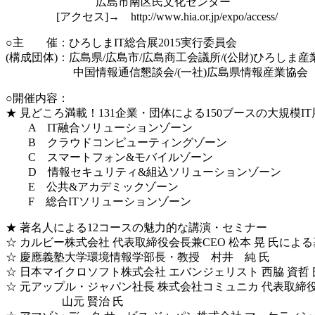
広島市南区民文化センター
[アクセス]→ http://www.hia.or.jp/expo/access/
○主 催：ひろしまIT総合展2015実行委員会
(構成団体)：広島県/広島市/広島商工会議所/(公財)ひろしま
中国情報通信懇談会/(一社)広島県情報産業協会
○開催内容：
★ 見どころ満載！131企業・団体による150ブースの大規模I
A IT融合ソリューションゾーン
B クラウドコンピューティングゾーン
C スマートフォン&モバイルゾーン
D 情報セキュリティ&組込ソリューションゾーン
E 公共&アカデミックゾーン
F 総合ITソリューションゾーン
★ 著名人による12コースの魅力的な講演・セミナー
☆ カルビー株式会社 代表取締役会長兼CEO 松本 晃 氏によ
☆ 慶應義塾大学環境情報学部長・教授 村井 純 氏
☆ 日本マイクロソフト株式会社 エバンジェリスト 西脇 資哲 
☆ 元アップル・ジャパン社長 株式会社コミュニカ 代表取締
山元 賢治 氏