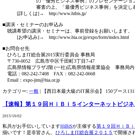
の「優秀ビジネス事例」のプレゼンテーションを
審査の上、「最優秀ビジネス事例」を決定し表
[詳しくは]→ http://www.hibis.jp/
■講演・セミナーのお申込み
聴講希望の講演・セミナーは、事前登録をお願いします。
[お申込み]→ http://www.hia.or.jp/expo/form/index.html
■お問合せ先
ひろしまIT総合展2015実行委員会 事務局
〒730-0052 広島市中区千田町3丁目7-47
広島県情報プラザ2階 (一社)広島県情報産業協会 事務局内
電話：082-242-7408 FAX：082-242-0668
Email：expo-jim@hia.or.jp
カテゴリー:
一般
|
【西日本最大級のIT展示会】 150ブース13
【速報】第１９回ＨｉＢｉＳインターネットビジネ
2015/10/02
私共がお手伝いしています
HiBiS
が主催する
第１９回ＨｉＢｉ
揃いです！是非皆さん、
ひろしまIT総合展２０１５
で開催さ