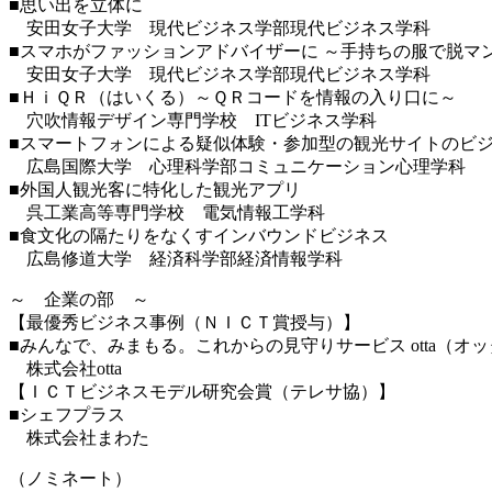
■思い出を立体に
安田女子大学 現代ビジネス学部現代ビジネス学科
■スマホがファッションアドバイザーに ～手持ちの服で脱マ
安田女子大学 現代ビジネス学部現代ビジネス学科
■ＨｉＱＲ（はいくる）～ＱＲコードを情報の入り口に～
穴吹情報デザイン専門学校 ITビジネス学科
■スマートフォンによる疑似体験・参加型の観光サイトのビ
広島国際大学 心理科学部コミュニケーション心理学科
■外国人観光客に特化した観光アプリ
呉工業高等専門学校 電気情報工学科
■食文化の隔たりをなくすインバウンドビジネス
広島修道大学 経済科学部経済情報学科
～ 企業の部 ～
【最優秀ビジネス事例（ＮＩＣＴ賞授与）】
■みんなで、みまもる。これからの見守りサービス otta（オ
株式会社otta
【ＩＣＴビジネスモデル研究会賞（テレサ協）】
■シェフプラス
株式会社まわた
（ノミネート）