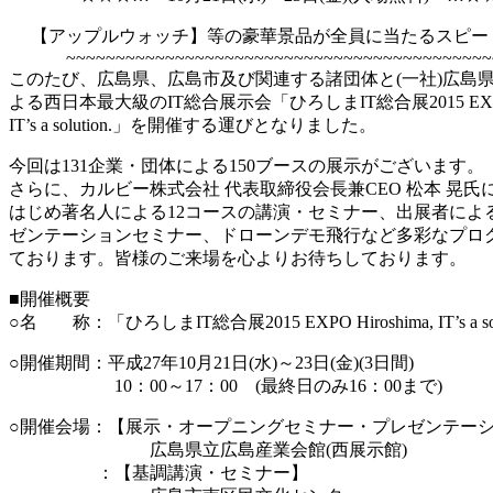
【アップルウォッチ】等の豪華景品が全員に当たるスピー
~~~~~~~~~~~~~~~~~~~~~~~~~~~~~~~~~~~~~~~~~~~~
このたび、広島県、広島市及び関連する諸団体と(一社)広島
よる西日本最大級のIT総合展示会「ひろしまIT総合展2015 EXPO H
IT’s a solution.」を開催する運びとなりました。
今回は131企業・団体による150ブースの展示がございます。
さらに、カルビー株式会社 代表取締役会長兼CEO 松本 晃氏
はじめ著名人による12コースの講演・セミナー、出展者による
ゼンテーションセミナー、ドローンデモ飛行など多彩なプロ
ております。皆様のご来場を心よりお待ちしております。
■開催概要
○名 称：「ひろしまIT総合展2015 EXPO Hiroshima, IT’s a sol
○開催期間：平成27年10月21日(水)～23日(金)(3日間)
10：00～17：00 (最終日のみ16：00まで)
○開催会場：【展示・オープニングセミナー・プレゼンテー
広島県立広島産業会館(西展示館)
：【基調講演・セミナー】