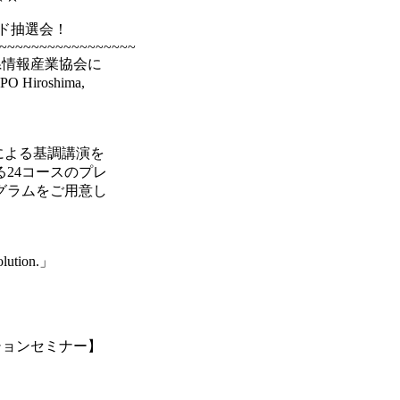
ド抽選会！
~~~~~~~~~~~~~~~~
県情報産業協会に
iroshima,
による基調講演を
24コースのプレ
グラムをご用意し
ution.」
ションセミナー】