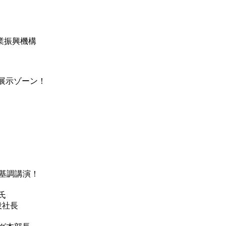
産業振興機構
T展示ゾーン！
る基調講演！
氏
役社長