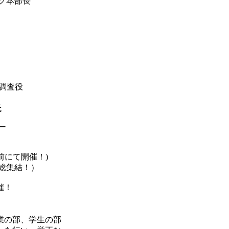
ング本部長
 調査役
氏
ー
にて開催！)
ン技術が総集結！）
催！
業の部、学生の部