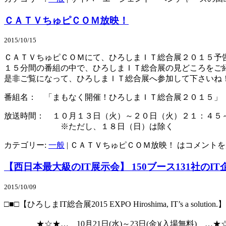
ＣＡＴＶちゅピＣＯＭ放映！
2015/10/15
ＣＡＴＶちゅピＣＯＭにて、ひろしまＩＴ総合展２０１５予
１５分間の番組の中で、ひろしまＩＴ総合展の見どころをご
是非ご覧になって、ひろしまＩＴ総合展へ参加して下さいね
番組名： 「まもなく開催！ひろしまＩＴ総合展２０１５」
放送時間： １０月１３日（火）～２０日（火）２１：４５
※ただし、１８日（日）は除く
カテゴリー:
一般
|
ＣＡＴＶちゅピＣＯＭ放映！ は
コメントを
【西日本最大級のIT展示会】 150ブース131社のI
2015/10/09
□■□【ひろしまIT総合展2015 EXPO Hiroshima, IT’s a solution.
★☆★… 10月21日(水)～23日(金)(入場無料) …★