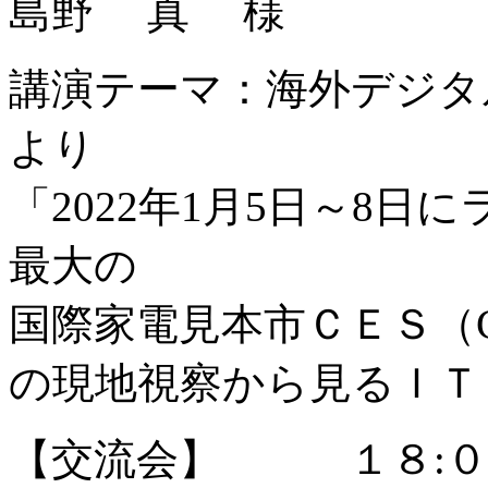
島野 真 様
講演テーマ：海外デジタ
より
「2022年1月5日～8
最大の
国際家電見本市ＣＥＳ（Consume
の現地視察から見るＩＴ
【交流会】 １８:０