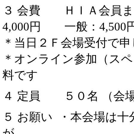
３ 会費 ＨＩＡ会員ま
4,000円 一般：4,500
＊当日２Ｆ会場受付で申
＊オンライン参加（スペ
料です
４ 定員 ５０名 （会
５ お願い ・本会場は
が、