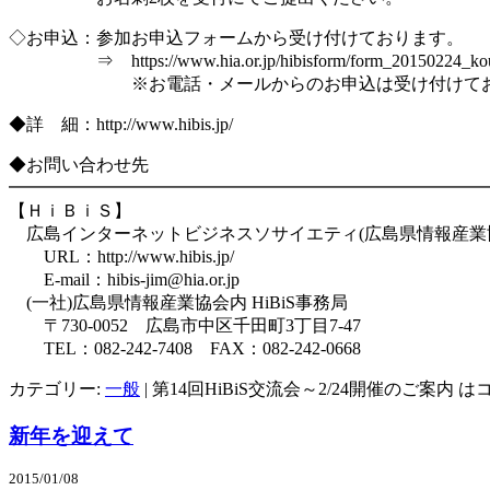
◇お申込：参加お申込フォームから受け付けております。
⇒ https://www.hia.or.jp/hibisform/form_20150224_kour
※お電話・メールからのお申込は受け付けてお
◆詳 細：http://www.hibis.jp/
◆お問い合わせ先
━━━━━━━━━━━━━━━━━━━━━━━━━━━
【ＨｉＢｉＳ】
広島インターネットビジネスソサイエティ(広島県情報産業協
URL：http://www.hibis.jp/
E-mail：hibis-jim@hia.or.jp
(一社)広島県情報産業協会内 HiBiS事務局
〒730-0052 広島市中区千田町3丁目7-47
TEL：082-242-7408 FAX：082-242-0668
カテゴリー:
一般
|
第14回HiBiS交流会～2/24開催のご案内 は
新年を迎えて
2015/01/08