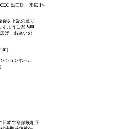
CEO 出口氏・来広!!＞
流会を下記の通り
ますようご案内申
を広げ、お互いの
:30）
ベンションホール
/）
に日本生命保険相互
代表取締役就任。