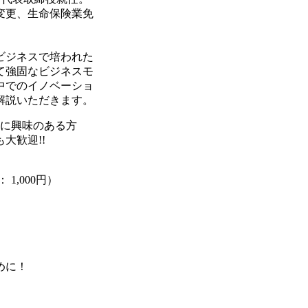
更、生命保険業免
ジネスで培われた
強固なビジネスモ
でのイノベーショ
説いただきます。
スに興味のある方
歓迎!!
00円）
）
めに！