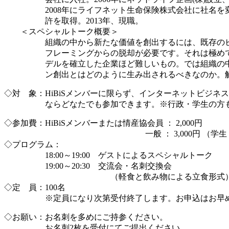
2008年にライフネット生命保険株式会社に社名を変
許を取得。2013年、現職。
＜スペシャルトーク概要＞
組織の中から新たな価値を創出するには、既存のビ
フレーミングからの脱却が必要です。それは極めて
デルを確立した企業ほど難しいもの。では組織の中
ン創出とはどのように生み出されるべきなのか。解
◇対 象：HiBiSメンバーに限らず、インターネットビジネ
ならどなたでも参加できます。※行政・学生の方も大
◇参加費：HiBiSメンバーまたは情産協会員 ： 2,000円
一般 ： 3,000円 （学生： 1,0
◇プログラム：
18:00～19:00 ゲストによるスペシャルトーク
19:00～20:30 交流会・名刺交換会
（軽食と飲み物による立食形式
◇定 員：100名
※定員になり次第受付終了します。お申込はお早
◇お願い：お名刺を多めにご持参ください。
お名刺2枚を受付にてご提出ください。