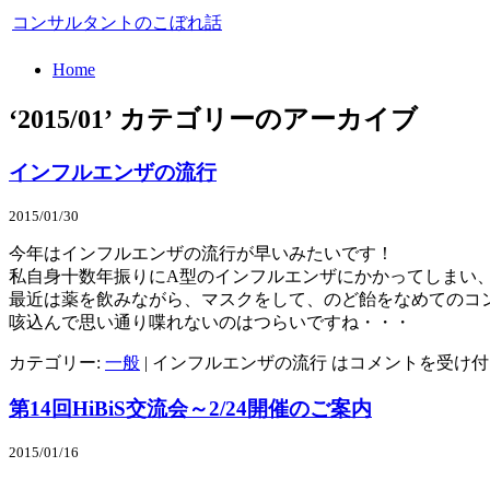
コンサルタントのこぼれ話
Home
‘2015/01’ カテゴリーのアーカイブ
インフルエンザの流行
2015/01/30
今年はインフルエンザの流行が早いみたいです！
私自身十数年振りにA型のインフルエンザにかかってしまい、
最近は薬を飲みながら、マスクをして、のど飴をなめてのコ
咳込んで思い通り喋れないのはつらいですね・・・
カテゴリー:
一般
|
インフルエンザの流行 は
コメントを受け付
第14回HiBiS交流会～2/24開催のご案内
2015/01/16
————————————————————————