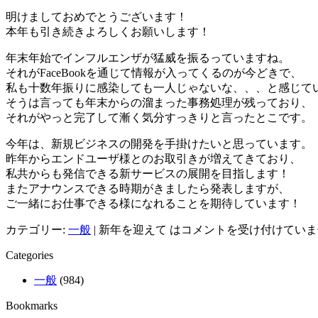
明けましておめでとうございます！
本年も引き続きよろしくお願いします！
年末年始でインフルエンザが猛威を振るっていますね。
それがFaceBookを通じて情報が入ってくるのが今どきで、
私も十数年振りに感染しても一人じゃないな、、、と感じて
そうは言っても年末からの溜まった事務処理が残っており、
それがやっと完了して漸く気分すっきりと言ったとこです。
今年は、新規ビジネスの開発を手掛けたいと思っています。
昨年からエンドユーザ様とのお取引きが増えてきており、
私共からも発信できる新サービスの展開を目指します！
またアナウンスできる時期がきましたら発表しますが、
ご一緒にお仕事できる様になれることを期待しています！
カテゴリー:
一般
|
新年を迎えて は
コメントを受け付けていま
Categories
一般
(984)
Bookmarks