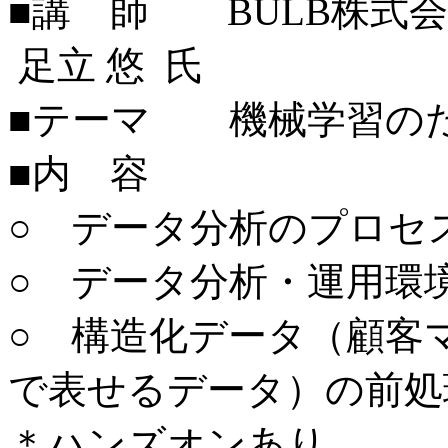
■講 師 BULB株式
足立 悠 氏
■テーマ 機械学習の
■内 容
○ データ分析のプロセ
○ データ分析・運用環
○ 構造化データ（顧客
で表せるデータ）の前処
＊ハンズオンあり