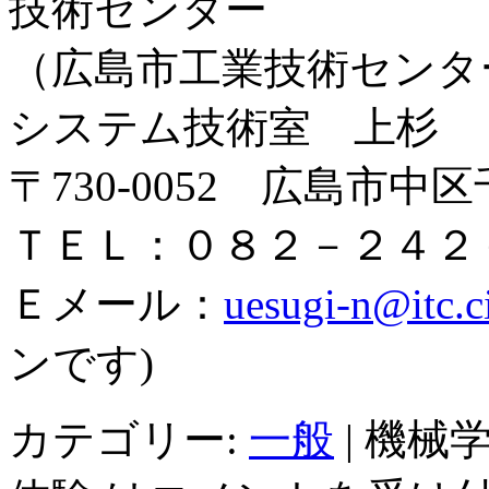
技術センター
（広島市工業技術センタ
システム技術室 上杉
〒730-0052 広島市
ＴＥＬ：０８２－２４２
Ｅメール：
uesugi-n@itc.ci
ンです)
カテゴリー:
一般
|
機械