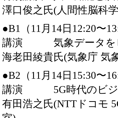
澤口俊之氏(人間性脳科
●B1（11月14日12:20〜
講演 気象データをビ
海老田綾貴氏(気象庁 気
●B2（11月14日15:30〜
講演 5G時代のビジ
有田浩之氏(NTTドコモ 
室)