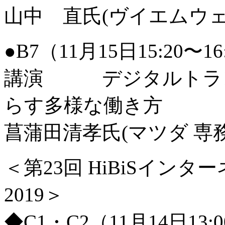
山中 直氏(ヴイエムウェ
●B7（11月15日15:20〜
講演 デジタルトラン
らす多様な働き方
菖蒲田清孝氏(マツダ 専
＜第23回 HiBiSイン
2019＞
◆C1・C2（11月14日13: