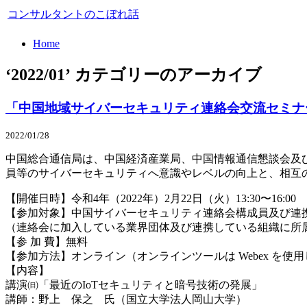
コンサルタントのこぼれ話
Home
‘2022/01’ カテゴリーのアーカイブ
「中国地域サイバーセキュリティ連絡会交流セミ
2022/01/28
中国総合通信局は、中国経済産業局、中国情報通信懇談会及
員等のサイバーセキュリティへ意識やレベルの向上と、相互
【開催日時】令和4年（2022年）2月22日（火）13:30〜16:00
【参加対象】中国サイバーセキュリティ連絡会構成員及び連
（連絡会に加入している業界団体及び連携している組織に所
【参 加 費】無料
【参加方法】オンライン（オンラインツールは Webex を使
【内容】
講演㈰「最近のIoTセキュリティと暗号技術の発展」
講師：野上 保之 氏（国立大学法人岡山大学）