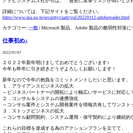
アドビシステムズ社からは、「過去に攻撃リスクが高いとさ
詳細については、下記サイトをご覧ください。
https://www.ipa.go.jp/security/ciadr/vul/20220112-adobereader.html
カテゴリー:
一般
|
Microsoft 製品、Adobe 製品の脆弱性対策
仕事初め♪
2022/01/07
２０２２年新年明けましておめでとうございます♪
今年も昨年に引き続きどうぞよろしくお願いします！
新年なので今年の抱負をコミットメントしたいと思います。
１．アライアンスビジネスの拡大
～ビジネスパートナーの開拓により幅広いサービスに対応し
２．コンサル＆システムの連携強化
～コンサル案件とシステム開発案件を情報共有してワンスト
３．ストックビジネスの拡大
～コンサル顧問契約、システム運用・保守契約により継続的
これらの目標を達成する為のアクションプランを立てて、