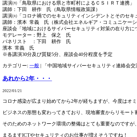
講演㈪「鳥取県における県と市町村によるＣＳＩＲＴ連携」
講師：下田 耕作 氏（鳥取県情報政策課）
講演㈫「コロナ禍でのセキュリティインシデントとそのセキ
講師：濱本 常義 氏（株式会社エネルギア・コミュニケー
座談会「地域におけるサイバーセキュリティ対策の在り方に
モデレーター：野上 保之 氏
パネリスト ：下田 耕作 氏
濱本 常義 氏
※各講演30分及び質疑5分、座談会40分程度を予定
カテゴリー:
一般
|
「中国地域サイバーセキュリティ連絡会交
あれから2年・・・
2022/01/21
コロナ感染が広まり始めてから2年が経ちますが、今度はオ
ビジネスの形態も変わってきており、現地審査からリモート
そのためのネットワーク環境の整備はとても重要なのですが
まるますICTやセキュリティのお仕事が増えそうですね！