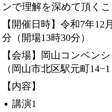
ンで理解を深めて頂くこ
【開催日時】令和
7
年
12
分（開場
13
時
30
分）
【会場】岡山コンベンシ
（岡山市北区駅元町
14
−
1
【内容】
講演
1